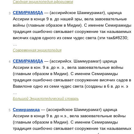
Сводная энциклопедия афоризмов
СЕМИРАМИДА
— (ассирийское Шаммурамат), царица
3
Ассирии в конце 9 в. до нашей эры, вела завоевательные
войны (главным образом в Мидии). С именем Семирамиды
традиция ошибочно связывает сооружение так называемых
висячих садов одного из семи чудес света (эти так&#8230;
…
Современная энциклопедия
СЕМИРАМИДА
— (ассирийск. Шаммурамат) царица
4
Ассирии в кон. 9 в. до н. э., вела завоевательные войны
(главным образом в Мидии). С именем Семирамиды
традиция ошибочно связывает сооружение висячих садов в
Вавилоне одно из семи чудес света (созданы в 6 в. до н. э
…
Большой Энциклопедический словарь
Семирамида
— (ассирийское Шаммурамат) царица
5
Ассирии в конце 9 в. до н.э., вела завоевательные войны
(главным образом в Мидии). С именем Семирамиды
традиция ошибочно связывает сооружение так называемых