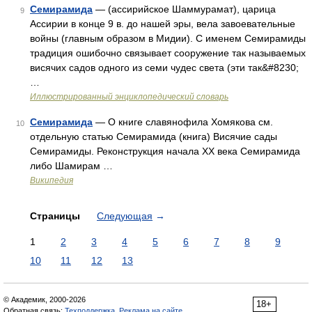
Семирамида
— (ассирийское Шаммурамат), царица
9
Ассирии в конце 9 в. до нашей эры, вела завоевательные
войны (главным образом в Мидии). С именем Семирамиды
традиция ошибочно связывает сооружение так называемых
висячих садов одного из семи чудес света (эти так&#8230;
…
Иллюстрированный энциклопедический словарь
Семирамида
— О книге славянофила Хомякова см.
10
отдельную статью Семирамида (книга) Висячие сады
Семирамиды. Реконструкция начала XX века Семирамида
либо Шамирам …
Википедия
Страницы
Следующая
→
1
2
3
4
5
6
7
8
9
10
11
12
13
© Академик, 2000-2026
18+
Обратная связь:
Техподдержка
,
Реклама на сайте