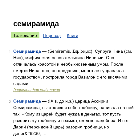
семирамида
Толкование
Перевод
Книги
Семирамида
— (Semiramis, Σεμίραμις). Супруга Нина (см.
1
Нин), мифическая основательница Ниневии. Она
отличалась красотой и необыкновенным умом. После
смерти Нина, она, по преданию, много лет управляла
государством, построила город Вавилон с его висячими
садами …
Энциклопедия мифологии
Семирамида
— (IX в. до н.э.) царица Ассирии
2
Семирамида, выстроивши себе гробницу, написала на ней
так: «Кому из царей будет нужда в деньгах, тот пусть
разорит эту гробницу и возьмет, сколько надобно». И вот
Дарий (персидский царь) разорил гробницу, но
денег&#8230; …