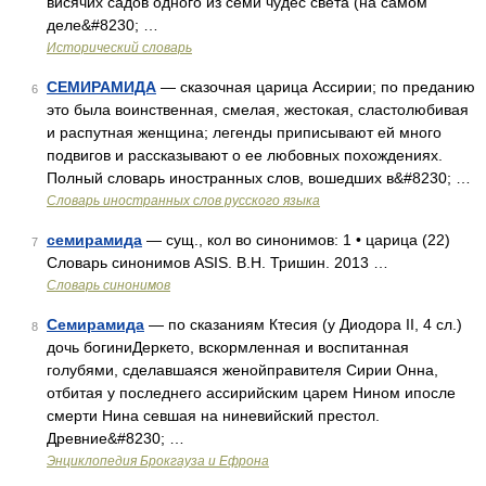
висячих садов одного из семи чудес света (на самом
деле&#8230; …
Исторический словарь
СЕМИРАМИДА
— сказочная царица Ассирии; по преданию
6
это была воинственная, смелая, жестокая, сластолюбивая
и распутная женщина; легенды приписывают ей много
подвигов и рассказывают о ее любовных похождениях.
Полный словарь иностранных слов, вошедших в&#8230; …
Словарь иностранных слов русского языка
семирамида
— сущ., кол во синонимов: 1 • царица (22)
7
Словарь синонимов ASIS. В.Н. Тришин. 2013 …
Словарь синонимов
Семирамида
— по сказаниям Ктесия (у Диодора II, 4 сл.)
8
дочь богиниДеркето, вскормленная и воспитанная
голубями, сделавшаяся женойправителя Сирии Онна,
отбитая у последнего ассирийским царем Нином ипосле
смерти Нина севшая на ниневийский престол.
Древние&#8230; …
Энциклопедия Брокгауза и Ефрона